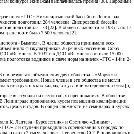
тогам конкурса экипажам выплачивалась премия [38]. Народный
о сдаче норм «ГТО» Нижнеиртышский бассейн и Ленинград.
ачкистов подготовил 284 человека, Днепровский бассейн
стов подготовила 173 [22]. В общей сложности за 1935 г. по 17
 транспорте было 7 500 человек [2].
ранспорта «Вымпел». В члены общества принимали всех
 объединило физкультурников 26 речных бассейнов. Союз
 ДСО «Вымпел». В 1937 г. в ДСО «Вымпел» состояло 15 000
ача подготовка водников к сдаче норм на значок «ГТО» 1-й и 2-
 г. в результате объединения двух общества – «Моряк» и
мент требованиям. Новые члены в эти общества не могли
ма в инструкторских кадрах, отсутствие материальной базы [5].
оторые выступали на всесоюзных соревнованиях. В обществе
а. В Ленинграде проводились курсы повышения квалификации
ов, цехов и судов. В общей сложности на семинарах и курсах
рали К. Лаптева «Буревестник» и Светилко «Динамо»,
«ГТО» 2-й ступени проводились соревнования в городах по
овало около 2 тысяч человек. Первенство СССР проводилось в