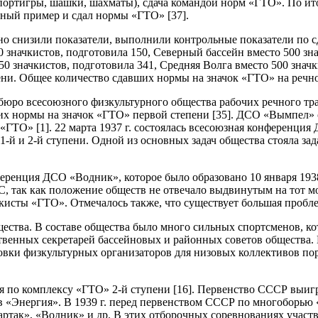
 спортигры, шашки, шахматы), сдача командой норм «ГТО». По и
чный пример и сдал нормы «ГТО» [37].
льно снизили показатели, выполнили контрольные показатели п
 значкистов, подготовила 150, Северный бассейн вместо 500 зн
0 значкистов, подготовила 341, Средняя Волга вместо 500 значки
ни. Общее количество сдавших нормы на значок «ГТО» на речном
гбюро всесоюзного физкультурного общества рабочих речного т
ших нормы на значок «ГТО» первой степени [35]. ДСО «Вымпел»
«ГТО» [1]. 22 марта 1937 г. состоялась всесоюзная конференция
1-й и 2-й ступени. Одной из основных задач общества стояла зад
ференция ДСО «Водник», которое было образовано 10 января 1938
так как положение обществ не отвечало выдвинутым на тот мо
чкисты «ГТО». Отмечалось также, что существует большая пробле
щества. В составе общества было много сильных спортсменов, к
тственных секретарей бассейновых и районных советов обществ
вки физкультурных организаторов для низовых коллективов порт
ия по комплексу «ГТО» 2-й ступени [16]. Первенство СССР выиг
 «Энергия». В 1939 г. перед первенством СССР по многоборью 
так», «Водник» и др. В этих отборочных соревнованиях участв