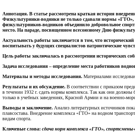
Аннотация.
В статье
рассмотрена краткая история внедрени
Физкультурники-водники не только сдавали нормы «ГТО», н
физкультурников-водников объединило добровольное спорт
место. На параде, посвященном всесоюзному Дню физкульту
Актуальность работы
заключается в том, что исторический
воспитывать у будущих специалистов патриотические чувст
Цель работы
заключалась в рассмотрении исторических соб
З
адача исследования
– определение места работников водн
Материалы и методы исследования.
Материалами исследовани
Результаты и их обсуждение.
В соответствии с приказом пред
в течении 1932 г. сдать нормы комплекса. Так как они долж
только в учебных заведениях, Красной Армии и на военно-морс
Выводы и заключение.
Анализ литературных источников показ
плавсостава. Внедрение комплекса «ГТО» на водном транспор
видам спорта.
Ключевые слова:
сдача норм
комплекса «ГТО», спортсмены-