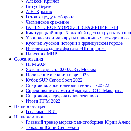
Алексей Крылов
Витус Беринг
А.Н. Крылов
Готов к труду и обороне
Чесменское сражение
ГАНГУТСКОЕ МОРСКОЕ СРАЖЕНИЕ 1714
Как турецкий порт Хаджибей сделали русским гор
Хронология и маршруты шлюпочных походов в ссср
Кусочек Русской истории в французском городе
История создания фрегата «Штандарт».
Парусник МИР
Соревнования
ПГМ 2024
Яхтенная регата 02.07.23 г. Москва
Положение о спартакиаде 2023
Кубок SUP Canoe Sport 2022
Спартакиада настольный теннис 17.05.22
Соревнования памяти Адмирала С.О. Макарова
Спартакиада трудовых коллективов
Итоги ПГМ 2022
Наши юбиляры
Герасимов В.И.
Наши чемпионы
Главный тренер морских многоборцев Юрий Алек
Тюкалов Юрий Сергеевич