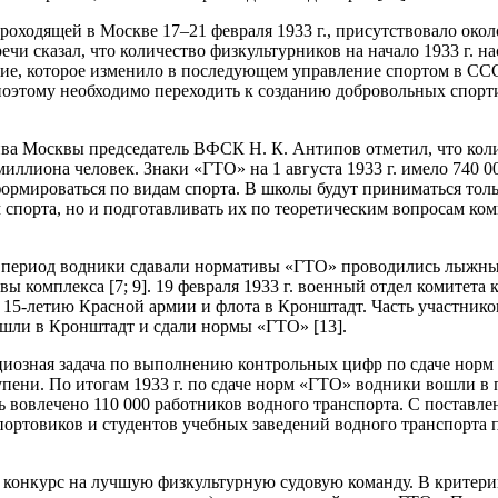
оходящей в Москве 17–21 февраля 1933 г., присутствовало окол
и сказал, что количество физкультурников на начало 1933 г. н
, которое изменило в последующем управление спортом в СССР. 
этому необходимо переходить к созданию добровольных спортив
ктива Москвы председатель ВФСК Н. К. Антипов отметил, что ко
ллиона человек. Знаки «ГТО» на 1 августа 1933 г. имело 740 0
ормироваться по видам спорта. В школы будут приниматься тол
 спорта, но и подготавливать их по теоретическим вопросам ко
 период водники сдавали нормативы «ГТО» проводились лыжные
ы комплекса [7; 9]. 19 февраля 1933 г. военный отдел комитета
-летию Красной армии и флота в Кронштадт. Часть участников 
ришли в Кронштадт и сдали нормы «ГТО» [13].
циозная задача по выполнению контрольных цифр по сдаче норм
ступени. По итогам 1933 г. по сдаче норм «ГТО» водники вошли
ть вовлечено 110 000 работников водного транспорта. С поставл
портовиков и студентов учебных заведений водного транспорта п
н конкурс на лучшую физкультурную судовую команду. В критер