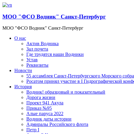
МОО "ФСО Водник" Санкт-Петербург
МОО "ФСО Водник" Санкт-Петербург
О нас
Актив Водника
Зал почета
Где трудятся наши Водники
Устав
Реквизиты
Новости
55 ассамблея Санкт-Петербургского Морского собр
Росатом принял участие в I Гидрографической кон
История
Водник! образцовый и показательный
Дорога жизни
Проект 941 Акула
Приказ №95
Алые паруса 2022
Водник даты истории
Адмиралы Российского флота
Петр I