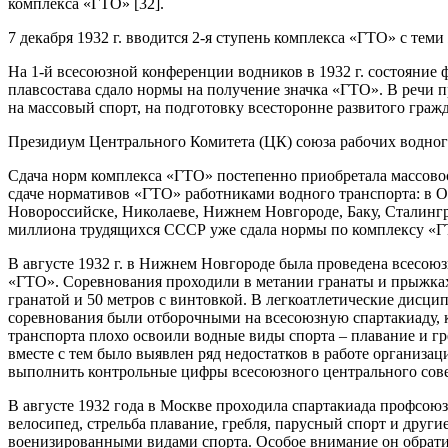
комплекса «ГТО» [32].
7 декабря 1932 г. вводится 2-я ступень комплекса «ГТО» с те
На 1-й всесоюзной конференции водников в 1932 г. состояние
плавсостава сдало нормы на получение значка «ГТО». В речи 
на массовый спорт, на подготовку всесторонне развитого гражд
Президиум Центрального Комитета (ЦК) союза рабочих водного
Сдача норм комплекса «ГТО» постепенно приобретала массовост
сдаче нормативов «ГТО» работниками водного транспорта: в О
Новороссийске, Николаеве, Нижнем Новгороде, Баку, Сталингра
миллиона трудящихся СССР уже сдала нормы по комплексу «ГТ
В августе 1932 г. в Нижнем Новгороде была проведена всесоюзн
«ГТО». Соревнования проходили в метании гранаты и прыжках, 
гранатой и 50 метров с винтовкой. В легкоатлетические дисци
соревнования были отборочными на всесоюзную спартакиаду, к
транспорта плохо освоили водные виды спорта – плавание и гр
вместе с тем было выявлен ряд недостатков в работе организа
выполнить контрольные цифры всесоюзного центрального сове
В августе 1932 года в Москве проходила спартакиада профсою
велосипед, стрельба плавание, гребля, парусный спорт и други
военизированными видами спорта. Особое внимание он обратил