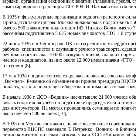
зарядки, организация секционных занятий (плавание, гребля,
комиссар водного транспорта СССР Н. И. Пахомов показал ли
В 1935 г. физкультурные организации водного транспорта си
Приводятся такие цифры: Москва должна была подготовить 450
вместо 500 значкистов подготовил 143, Нижняя Волга вместо 75
бассейнам подготовлено 5 625 новых значкистов ГТО 1-й ступе
22 июня 1936 г. в Ленинграде ЦК союза речников утвердил ор
рабочих, специалистов и служащих речного транспорта, сдав
речников насчитывал 10 000 физкультурников, сдавших нормы 
членов и кандидатов, из них около 12 000 имели значки «ГТО» 
й ступени [8].
17 мая 1938 г. в доме союзов открылась первая всесоюзная кон
«Вымпел». Решение об объединении принял президиум ВЦСПС, 
попасть, так как по уставу в общества принимались только зна
В начале 1938 г. ДСО «Водник» насчитывало 21 000 членов об
велась спортивная учеба по подготовке председателей и отве
для инструкторов. На местах проводились семинары по подгото
было обучено 500 человек [10].
В 1938 г. в Москве состоялись первые всесоюзные соревнован
первенство ВЦСПС завоевали Т. Петренко «Водник» и Бибиков
линии комитетов по делам физкультуры и ДСО «Динамо», «Спар