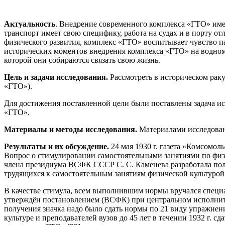
Актуальность
. Внедрение современного комплекса «ГТО» име
транспорт имеет свою специфику, работа на судах и в порту от
физического развития, комплекс «ГТО» воспитывает чувство па
исторических моментов внедрения комплекса «ГТО» на водном т
которой они собираются связать свою жизнь.
Цель и задачи исследования.
Рассмотреть в историческом раку
«ГТО»).
Для достижения поставленной цели были поставлены задача и
«ГТО».
Материалы и методы исследования.
Материалами исследовани
Результаты и их обсуждение.
24 мая 1930 г. газета «Комсомо
Вопрос о стимулировании самостоятельными занятиями по физ
члена президиума ВСФК СССР С. С. Каменева разработала полож
трудящихся к самостоятельным занятиям физической культурой
В качестве стимула, всем выполнившим нормы вручался специа
утверждён постановлением (ВСФК) при центральном исполнител
получения значка надо было сдать нормы по 21 виду упражнени
культуре и преподавателей вузов до 45 лет в течении 1932 г.