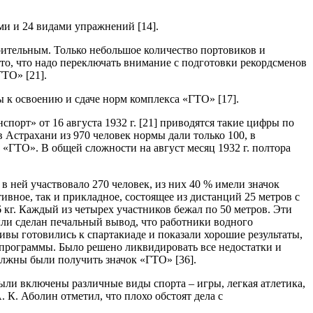
ми и 24 видами упражнений [14].
рительным. Только небольшое количество портовиков и
то, что надо переключать внимание с подготовки рекордсменов
ГТО» [21].
 к освоению и сдаче норм комплекса «ГТО» [17].
порт» от 16 августа 1932 г. [21] приводятся такие цифры по
 Астрахани из 970 человек нормы дали только 100, в
 «ГТО». В общей сложности на август месяц 1932 г. полтора
в ней участвовало 270 человек, из них 40 % имели значок
ивное, так и прикладное, состоящее из дистанций 25 метров с
 кг. Каждый из четырех участников бежал по 50 метров. Эти
ыли сделан печальный вывод, что работники водного
тивы готовились к спартакиаде и показали хорошие результаты,
й программы. Было решено ликвидировать все недостатки и
лжны были получить значок «ГТО» [36].
ыли включены различные виды спорта – игры, легкая атлетика,
 К. Аболин отметил, что плохо обстоят дела с