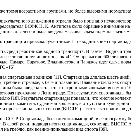
ми же тремя возрастными группами, но более высокими норматива
 физкультурного движения в отрасли было признано неудовлетво
председателя ВСФК Н. К. Антипова было обращено внимание на 
анина, для чего и была введена массовая сдача норм на значок «
 транспорта призывал участников 1-й «водницкой» спартакиады
ь среди работников водного транспорта. В газете «Водный транс
дессе число получивших значок «ГТО» превысило 600 человек, в
де, Самаре, Саратове, Владивостоке и Чарджоу идет сдача норм
О» [6].
ая спартакиада водников [11]. Спартакиада длилась шесть дней, 
гребле и стрельбе, в беге и плавании. Плавание было как спорт
плины была введена эстафета с патронными ящиками весом по 16
оторая проходила в Ленинграде. По результатам спартакиады б
еблю [18]. Результаты спартакиады показали, что многие коллек
ционного комитета, судейской коллегии, в отсутствии культурно
та профессиональных союзов (ВЦСПС) – сто тысяч водников до
зов СССР. Спартакиада была лично-командной, в её программу б
е. В своей речи, подводя итоги спартакиады, секретарь ВЦСПС А.
 на греблю, как военно-прикладной вид спорта [39].