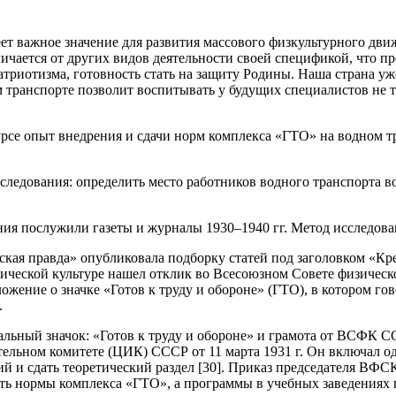
ет важное значение для развития массового физкультурного дви
личается от других видов деятельности своей спецификой, что п
триотизма, готовность стать на защиту Родины. Наша страна уж
ранспорте позволит воспитывать у будущих специалистов не тол
рсе опыт внедрения и сдачи норм комплекса «ГТО» на водном тр
сследования: определить место работников водного транспорта
я послужили газеты и журналы 1930–1940 гг. Метод исследова
льская правда» опубликовала подборку статей под заголовком «
ической культуре нашел отклик во Всесоюзном Совете физичес
ение о значке «Готов к труду и обороне» (ГТО), в котором гово
.
льный значок: «Готов к труду и обороне» и грамота от ВСФК С
ьном комитете (ЦИК) СССР от 11 марта 1931 г. Он включал одн
й и сдать теоретический раздел [30]. Приказ председателя ВФС
 сдать нормы комплекса «ГТО», а программы в учебных заведениях