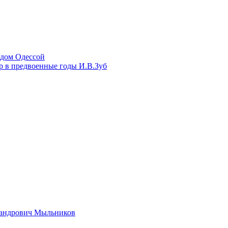
одом Одессой
 в предвоенные годы И.В.Зуб
сандрович Мыльников