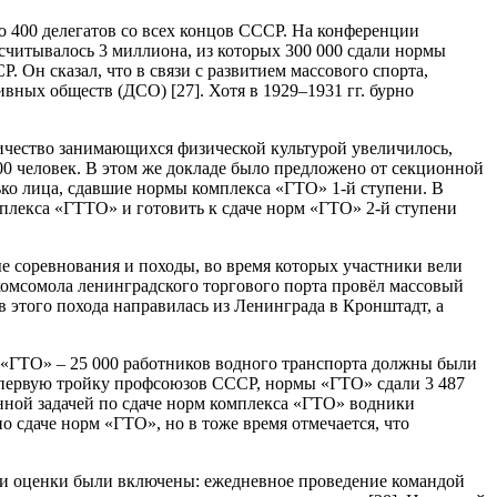
о 400 делегатов со всех концов СССР. На конференции
асчитывалось 3 миллиона, из которых 300 000 сдали нормы
Он сказал, что в связи с развитием массового спорта,
ных обществ (ДСО) [27]. Хотя в 1929–1931 гг. бурно
личество занимающихся физической культурой увеличилось,
00 человек. В этом же докладе было предложено от секционной
ько лица, сдавшие нормы комплекса «ГТО» 1-й ступени. В
мплекса «ГТТО» и готовить к сдаче норм «ГТО» 2-й ступени
 соревнования и походы, во время которых участники вели
 комсомола ленинградского торгового порта провёл массовый
этого похода направилась из Ленинграда в Кронштадт, а
 «ГТО» – 25 000 работников водного транспорта должны были
 в первую тройку профсоюзов СССР, нормы «ГТО» сдали 3 487
енной задачей по сдаче норм комплекса «ГТО» водники
о сдаче норм «ГТО», но в тоже время отмечается, что
ии оценки были включены: ежедневное проведение командой