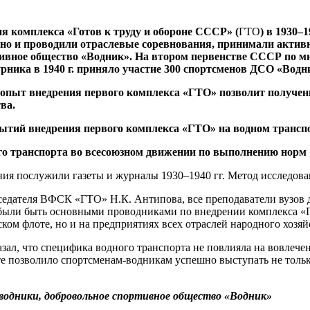
я комплекса «Готов к труду и обороне СССР» (
ГТО
) в 1930–
о и проводили отраслевые соревнования, принимали активное
ивное общество «Водник». На втором первенстве СССР по м
рника в 1940 г. приняло участие 300 спортсменов ДСО «Вод
 опыт внедрения первого комплекса «ГТО» позволит получен
ва.
ытий внедрения первого комплекса «ГТО» на водном транспор
ого транспорта во всесоюзном движении по выполнению норм
я послужили газеты и журналы 1930–1940 гг. Метод исследова
седателя ВФСК «ГТО» Н.К. Антипова, все преподаватели вузов 
ны были быть основными проводниками по внедрении комплекса 
ком флоте, но и на предприятиях всех отраслей народного хозяй
ал, что специфика водного транспорта не повлияла на вовлечен
те позволило спортсменам-водникам успешно выступать не толь
водники, добровольное спортивное общество «Водник»