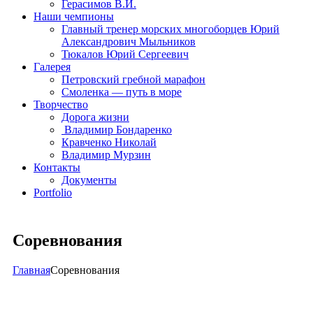
Герасимов В.И.
Наши чемпионы
Главный тренер морских многоборцев Юрий
Александрович Мыльников
Тюкалов Юрий Сергеевич
Галерея
Петровский гребной марафон
Смоленка — путь в море
Творчество
Дорога жизни
Владимир Бондаренко
Кравченко Николай
Владимир Мурзин
Контакты
Документы
Portfolio
Соревнования
Главная
Соревнования