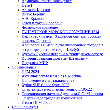
Адмиралы Российского флота
Петр I
Алексей Крылов
Витус Беринг
А.Н. Крылов
Готов к труду и обороне
Чесменское сражение
ГАНГУТСКОЕ МОРСКОЕ СРАЖЕНИЕ 1714
Как турецкий порт Хаджибей сделали русским
городом Одессой
Хронология и маршруты шлюпочных походов в
ссср в предвоенные годы И.В.Зуб
Кусочек Русской истории в французском городе
История создания фрегата «Штандарт».
Парусник МИР
Соревнования
ПГМ 2024
Яхтенная регата 02.07.23 г. Москва
Положение о спартакиаде 2023
Кубок SUP Canoe Sport 2022
Спартакиада настольный теннис 17.05.22
Соревнования памяти Адмирала С.О. Макарова
Спартакиада трудовых коллективов
Итоги ПГМ 2022
Наши юбиляры