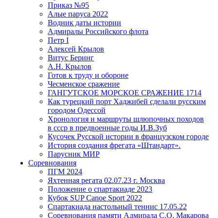
Приказ №95
Алые паруса 2022
Водник даты истории
Адмиралы Российского флота
Петр I
Алексей Крылов
Витус Беринг
А.Н. Крылов
Готов к труду и обороне
Чесменское сражение
ГАНГУТСКОЕ МОРСКОЕ СРАЖЕНИЕ 1714
Как турецкий порт Хаджибей сделали русским
городом Одессой
Хронология и маршруты шлюпочных походов
в ссср в предвоенные годы И.В.Зуб
Кусочек Русской истории в французском городе
История создания фрегата «Штандарт».
Парусник МИР
Соревнования
ПГМ 2024
Яхтенная регата 02.07.23 г. Москва
Положение о спартакиаде 2023
Кубок SUP Canoe Sport 2022
Спартакиада настольный теннис 17.05.22
Соревнования памяти Адмирала С.О. Макарова