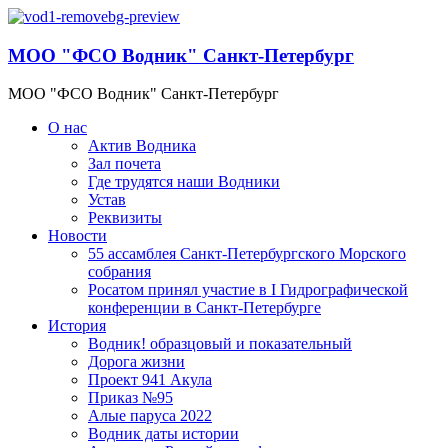
МОО "ФСО Водник" Санкт-Петербург
МОО "ФСО Водник" Санкт-Петербург
О нас
Актив Водника
Зал почета
Где трудятся наши Водники
Устав
Реквизиты
Новости
55 ассамблея Санкт-Петербургского Морского
собрания
Росатом принял участие в I Гидрографической
конференции в Санкт-Петербурге
История
Водник! образцовый и показательный
Дорога жизни
Проект 941 Акула
Приказ №95
Алые паруса 2022
Водник даты истории