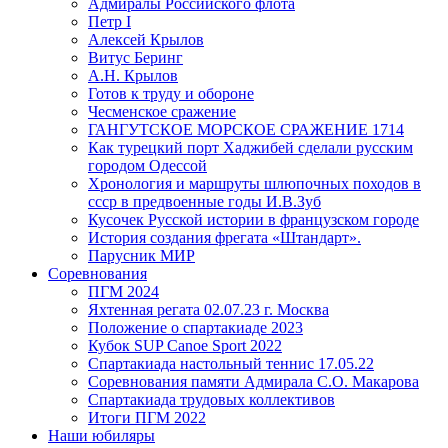
Адмиралы Российского флота
Петр I
Алексей Крылов
Витус Беринг
А.Н. Крылов
Готов к труду и обороне
Чесменское сражение
ГАНГУТСКОЕ МОРСКОЕ СРАЖЕНИЕ 1714
Как турецкий порт Хаджибей сделали русским
городом Одессой
Хронология и маршруты шлюпочных походов в
ссср в предвоенные годы И.В.Зуб
Кусочек Русской истории в французском городе
История создания фрегата «Штандарт».
Парусник МИР
Соревнования
ПГМ 2024
Яхтенная регата 02.07.23 г. Москва
Положение о спартакиаде 2023
Кубок SUP Canoe Sport 2022
Спартакиада настольный теннис 17.05.22
Соревнования памяти Адмирала С.О. Макарова
Спартакиада трудовых коллективов
Итоги ПГМ 2022
Наши юбиляры