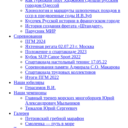
Как турецкий порт Хаджибей сделали русским
городом Одессой
Хронология и маршруты шлюпочных походов в
ссср в предвоенные годы И.В.Зуб
Кусочек Русской истории в французском городе
История создания фрегата «Штандарт».
Парусник МИР
Соревнования
ПГМ 2024
Яхтенная регата 02.07.23 г. Москва
Положение о спартакиаде 2023
Кубок SUP Canoe Sport 2022
Спартакиада настольный теннис 17.05.22
Соревнования памяти Адмирала С.О. Макарова
Спартакиада трудовых коллективов
Итоги ПГМ 2022
Наши юбиляры
Герасимов В.И.
Наши чемпионы
Главный тренер морских многоборцев Юрий
Александрович Мыльников
Тюкалов Юрий Сергеевич
Галерея
Петровский гребной марафон
Смоленка — путь в море