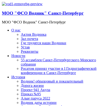
МОО "ФСО Водник" Санкт-Петербург
МОО "ФСО Водник" Санкт-Петербург
О нас
Актив Водника
Зал почета
Где трудятся наши Водники
Устав
Реквизиты
Новости
55 ассамблея Санкт-Петербургского Морского
собрания
Росатом принял участие в I Гидрографической
конференции в Санкт-Петербурге
История
Водник! образцовый и показательный
Дорога жизни
Проект 941 Акула
Приказ №95
Алые паруса 2022
Водник даты истории