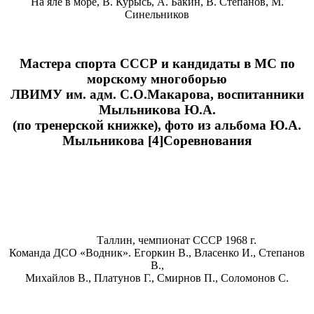
На яле в море, В. Курысь, А. Бакин, В. Степанов, М.
Синельников
Мастера спорта СССР и кандидаты в МС по
морскому многоборью
ЛВИМУ им. адм. С.О.Макарова, воспитанники
Мыльникова Ю.А.
(по тренерской книжке), фото из альбома Ю.А.
Мыльникова
[4]
Соревнования
Таллин, чемпионат СССР 1968 г.
Команда ДСО «Водник». Егоркин В., Власенко И., Степанов
В.,
Михайлов В., Платунов Г., Смирнов П., Соломонов С.