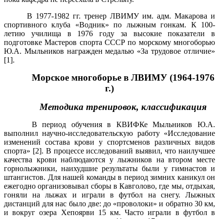
В 1977-1982 гг. тренер ЛВИМУ им. адм. Макарова и
спортивного клуба «Водник» по лыжным гонкам. К 100-
летию училища в 1976 году за высокие показатели в
подготовке Мастеров спорта СССР по морскому многоборью
Ю.А. Мыльников награжден медалью «За трудовое отличие»
[1].
Морское многоборье в ЛВИМУ (1964-1976
г.)
Методика тренировок, классификация
В период обучения в КВИФКе Мыльников Ю.А.
выполнил научно-исследовательскую работу «Исследование
изменений состава крови у спортсменов различных видов
спорта» [2]. В процессе исследований выявил, что наилучшее
качества крови наблюдаются у лыжников на втором месте
горнолыжники, наихудшие результаты были у гимнастов и
штангистов. Для нашей команды в период зимних каникул он
ежегодно организовывал сборы в Кавголово, где мы, отдыхая,
гоняли на лыжах и играли в футбол на снегу. Лыжных
дистанций для нас было две: до «проволоки» и обратно 30 км,
и вокруг озера Хепоярви 15 км. Часто играли в футбол в