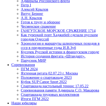
Адмиралы Российского флота
Петр I
Алексей Крылов
Витус Беринг
А.Н. Крылов
Готов к труду и обороне
Чесменское сражение
ГАНГУТСКОЕ МОРСКОЕ СРАЖЕНИЕ 1714
Как турецкий порт Хаджибей сделали русским
городом Одессой
Хронология и маршруты шлюпочных походов в
ссср в предвоенные годы И.В.Зуб
Кусочек Русской истории в французском городе
История создания фрегата «Штандарт».
Парусник МИР
Соревнования
ПГМ 2024
Яхтенная регата 02.07.23 г. Москва
Положение о спартакиаде 2023
Кубок SUP Canoe Sport 2022
Спартакиада настольный теннис 17.05.22
Соревнования памяти Адмирала С.О. Макарова
Спартакиада трудовых коллективов
Итоги ПГМ 2022
Наши юбиляры