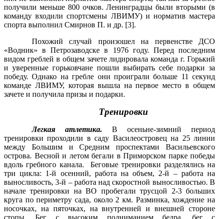
получили меньше 800 очков. Ленинградцы были вторыми (в
команду входили спортсмены ЛВИМУ) и норматив мастера
спорта выполнил Смирнов П. и др. [3].
Похожий случай произошел на первенстве ДСО
«Водник» в Петрозаводске в 1976 году. Перед последним
видом греблей в общем зачете лидировала команда г. Горький
и уверенные горьковчане пошли выбирать себе подарки за
победу. Однако на гребле они проиграли больше 11 секунд
команде ЛВИМУ, которая вышла на первое место в общем
зачете и получила призы и подарки.
Тренировки
Легкая атлетика.
В осеньне-зимний период
тренировки проходили в саду Василеостровец на 25 линии
между Большим и Средним проспектами Васильевского
острова. Весной и летом бегали в Приморском парке победы
вдоль гребного канала. Беговые тренировки разделялись на
три цикла: 1-й осенний, работа на объем, 2-й – работа на
выносливость, 3-й – работа над скоростной выносливостью. В
начале тренировки на ВО пробегали трусцой 2-3 больших
круга по периметру сада, около 2 км. Разминка, хождение на
носочках, на пяточках, на внутренней и внешней стороне
стопы. Бег с высоким подниманием бедра, бег с