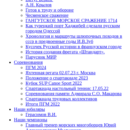
А.Н. Крылов
Готов к труду и обороне
Чесменское сражение
ГАНГУТСКОЕ МОРСКОЕ СРАЖЕНИЕ 1714
Как турецкий порт Хаджибей сделали русским
городом Одессой
Хронология и маршруты шлюпочных походов в
ссср в предвоенные годы И.В.Зуб
Кусочек Русской истории в французском городе
История создания фрегата «Штандарт».
Парусник МИР
Соревнования
ПГМ 2024
Яхтенная регата 02.07.23 г. Москва
Положение о спартакиаде 2023
Кубок SUP Canoe Sport 2022
Спартакиада настольный теннис 17.05.22
Соревнования памяти Адмирала С.О. Макарова
Спартакиада трудовых коллективов
Итоги ПГМ 2022
Наши юбиляры
Герасимов В.И.
Наши чемпионы
Главный тренер морских многоборцев Юрий