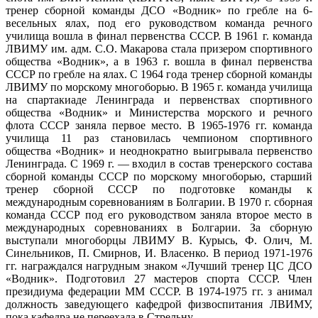
тренер сборной команды ДСО «Водник» по гребле на 6-
весельных ялах, под его руководством команда речного
училища вошла в финал первенства СССР. В 1961 г. команда
ЛВИМУ им. адм. С.О. Макарова стала призером спортивного
общества «Водник», а в 1963 г. вошла в финал первенства
СССР по гребле на ялах. С 1964 года тренер сборной команды
ЛВИМУ по морскому многоборью. В 1965 г. команда училища
на спартакиаде Ленинграда и первенствах спортивного
общества «Водник» и Министерства морского и речного
флота СССР заняла первое место. В 1965-1976 гг. команда
училища 11 раз становилась чемпионом спортивного
общества «Водник» и неоднократно выигрывала первенство
Ленинграда. С 1969 г. — входил в состав тренерского состава
сборной команды СССР по морскому многоборью, старший
тренер сборной СССР по подготовке команды к
международным соревнованиям в Болгарии. В 1970 г. сборная
команда СССР под его руководством заняла второе место в
международных соревнованиях в Болгарии. За сборную
выступали многоборцы ЛВИМУ В. Курысь, Ф. Олич, М.
Синельников, П. Смирнов, И. Власенко. В период 1971-1976
гг. награждался нагрудным знаком «Лучший тренер ЦС ДСО
«Водник». Подготовил 27 мастеров спорта СССР. Член
президиума федерации ММ СССР. В 1974-1975 гг. з анимал
должность заведующего кафедрой физвоспитания ЛВИМУ,
пока кафедра не переехала в Стрельну.