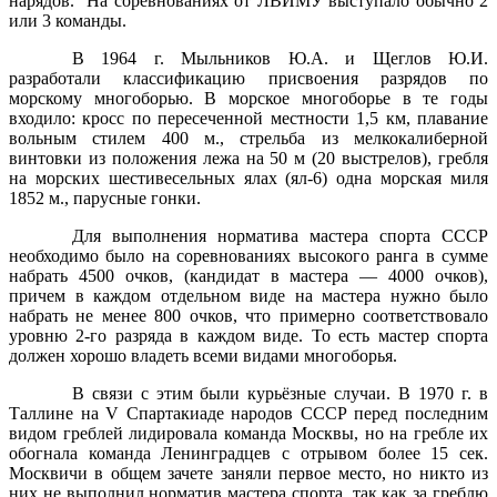
нарядов. На соревнованиях от ЛВИМУ выступало обычно 2
или 3 команды.
В 1964 г. Мыльников Ю.А. и Щеглов Ю.И.
разработали классификацию присвоения разрядов по
морскому многоборью. В морское многоборье в те годы
входило: кросс по пересеченной местности 1,5 км, плавание
вольным стилем 400 м., стрельба из мелкокалиберной
винтовки из положения лежа на 50 м (20 выстрелов), гребля
на морских шестивесельных ялах (ял-6) одна морская миля
1852 м., парусные гонки.
Для выполнения норматива мастера спорта СССР
необходимо было на соревнованиях высокого ранга в сумме
набрать 4500 очков, (кандидат в мастера — 4000 очков),
причем в каждом отдельном виде на мастера нужно было
набрать не менее 800 очков, что примерно соответствовало
уровню 2-го разряда в каждом виде. То есть мастер спорта
должен хорошо владеть всеми видами многоборья.
В связи с этим были курьёзные случаи. В 1970 г. в
Таллине на
V
Спартакиаде народов СССР перед последним
видом греблей лидировала команда Москвы, но на гребле их
обогнала команда Ленинградцев с отрывом более 15 сек.
Москвичи в общем зачете заняли первое место, но никто из
них не выполнил норматив мастера спорта, так как за греблю