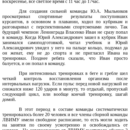
воскресенье, все светлое время с 11 час до 17час.
Для создания сильной команды Ю.А. Мыльников
просматривал спортивные результаты поступивших
курсантов, в основном в плавании, ходил по кубрикам и
разговаривал с перспективными спортсменами лично. Так
будущий чемпион Ленинграда Власенко Иван не сразу попал
в команду. Когда Юрий Александрович зашел в кубрик Иван
занимался самоподготовкой, читал учебник и Юрий
Александрович увидел у него на пальце кольцо, подумал да
он женат, ему не до спорта и не пригласил Ивана на
тренировки. Позднее ребята сказали, что Иван просто
балуется, и он попал в команду.
При интенсивных тренировках в беге и гребле шел
четкий контроль восстановления организма после
интервальных нагрузок. Если пульс перед новой нагрузкой не
снижался ниже 120 ударов в минуту, то отдыхай, пропускай
следующий цикл, или вообще кончай тренировку, шагай
домой.
В этот период в составе команды систематически
тренировалось более 20 человек и все члены сборной команды
ЛВИМУ имели свободное расписание, то есть могли ходить
на занятия по своему усмотрению и освобождались от