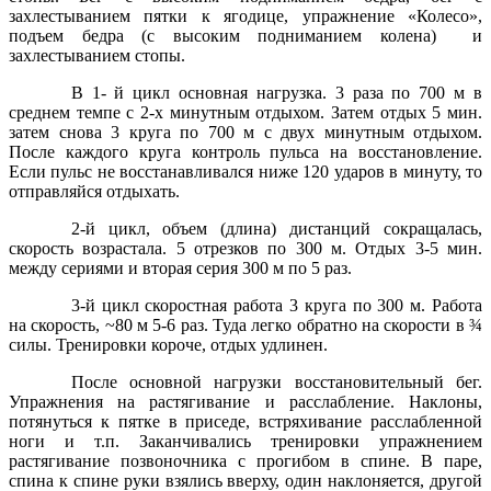
захлестыванием пятки к ягодице, упражнение «Колесо»,
подъем бедра (с высоким подниманием колена) и
захлестыванием стопы.
В 1- й цикл основная нагрузка. 3 раза по 700 м в
среднем темпе с 2-х минутным отдыхом. Затем отдых 5 мин.
затем снова 3 круга по 700 м с двух минутным отдыхом.
После каждого круга контроль пульса на восстановление.
Если пульс не восстанавливался ниже 120 ударов в минуту, то
отправляйся отдыхать.
2-й цикл, объем (длина) дистанций сокращалась,
скорость возрастала. 5 отрезков по 300 м. Отдых 3-5 мин.
между сериями и вторая серия 300 м по 5 раз.
3-й цикл скоростная работа 3 круга по 300 м. Работа
на скорость, ~80 м 5-6 раз. Туда легко обратно на скорости в ¾
силы. Тренировки короче, отдых удлинен.
После основной нагрузки восстановительный бег.
Упражнения на растягивание и расслабление. Наклоны,
потянуться к пятке в приседе, встряхивание расслабленной
ноги и т.п. Заканчивались тренировки упражнением
растягивание позвоночника с прогибом в спине. В паре,
спина к спине руки взялись вверху, один наклоняется, другой