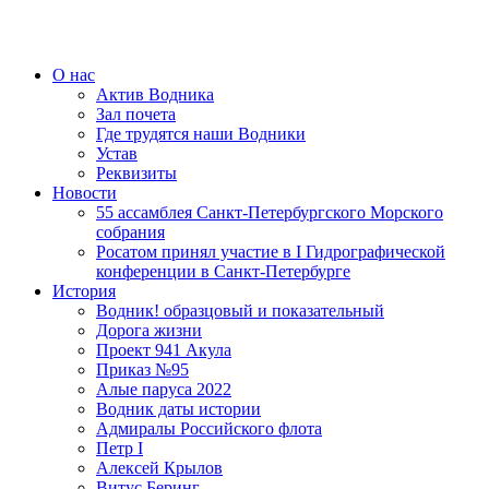
О нас
Актив Водника
Зал почета
Где трудятся наши Водники
Устав
Реквизиты
Новости
55 ассамблея Санкт-Петербургского Морского
собрания
Росатом принял участие в I Гидрографической
конференции в Санкт-Петербурге
История
Водник! образцовый и показательный
Дорога жизни
Проект 941 Акула
Приказ №95
Алые паруса 2022
Водник даты истории
Адмиралы Российского флота
Петр I
Алексей Крылов
Витус Беринг