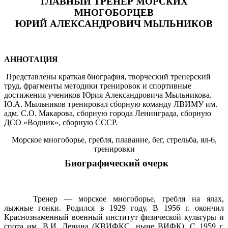
ГЛАВНЫЙ ТРЕНЕР МОРСКИХ
МНОГОБОРЦЕВ
ЮРИЙ АЛЕКСАНДРОВИЧ МЫЛЬНИКОВ
АННОТАЦИЯ
Представлены краткая биография, творческий тренерский
труд, фрагменты методики тренировок и спортивные
достижения учеников Юрия Александровича Мыльникова.
Ю.А. Мыльников тренировал сборную команду ЛВИМУ им.
адм. С.О. Макарова, сборную города Ленинграда, сборную
ДСО «Водник», сборную СССР.
Морское многоборье, гребля, плавание, бег, стрельба, ял-6,
тренировки
Биографический очерк
Тренер — морское многоборье, гребля на ялах,
лыжные гонки. Родился в 1929 году. В 1956 г. окончил
Краснознаменный военный институт физической культуры и
спота им. В.И. Ленина (КВИФКС, ныне ВИФК). С 1959 г.