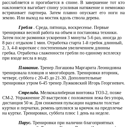
расслабляется и прогибается в спине. В завершение тот кто
наклоняется выгибает спину усиливая натяжение и немножко
встряхивает партнера. Затем плавно опускает его ноги на
землю. Или выход на мостик вдоль ствола дерева.
Гребля
. Среда, пятница, воскресенье. Первые
тренировки весной работа на объем и постановка техники.
Затем после разминки ускорения 3 минуты 5-6 раз, иногда до
8 раз с отдыхом 1 мин. Отработка старта 1-й гребок длинный,
2, 3, 4-й короткие с постепенным увеличением длинны
гребка. Отработка слаженности гребли по единому всплеску
при входе весла в воду.
Плавание.
Тренер Логашова Маргарита Леонидовна
тренировала пловцов и многоборцев. Тренировки вторник,
четверг, суббота с 20-45 до 21-30. Дополнительные
тренировки утром 6-45 тренер Лужковский Игорь Георгиевич.
Стрельба.
Мелкокалиберная винтовка ТОЗ-2, позже
СМ-2. Упражнение 20 выстрелов с положения лежа без упора,
дистанция 50 м. Для снижения пульсации надевали толстые
куртки и перчатки, ремень цеплялся за крючок на предплечье
на куртке. Тренировки, суббота плюс 1 день на неделе.
Парус.
Тренировки при наличии благоприятных