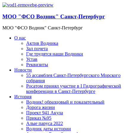
МОО "ФСО Водник" Санкт-Петербург
МОО "ФСО Водник" Санкт-Петербург
О нас
Актив Водника
Зал почета
Где трудятся наши Водники
Устав
Реквизиты
Новости
55 ассамблея Санкт-Петербургского Морского
собрания
Росатом принял участие в I Гидрографической
конференции в Санкт-Петербурге
История
Водник! образцовый и показательный
Дорога жизни
Проект 941 Акула
Приказ №95
Алые паруса 2022
Водник даты истории