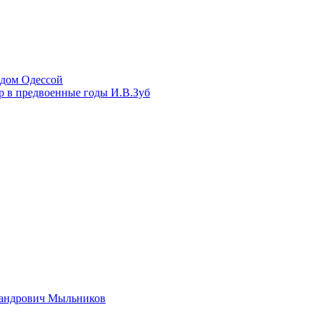
одом Одессой
 в предвоенные годы И.В.Зуб
сандрович Мыльников