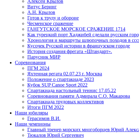
Алексей Крылов
Витус Беринг
А.Н. Крылов
Готов к труду и обороне
Чесменское сражение
ГАНГУТСКОЕ МОРСКОЕ СРАЖЕНИЕ 1714
Как турецкий порт Хаджибей сделали русским гор
Хронология и маршруты шлюпочных походов в ссср
Кусочек Русской истории в французском городе
История создания фрегата «Штандарт».
Парусник МИР
Соревнования
ПГМ 2024
Яхтенная регата 02.07.23 г. Москва
Положение о спартакиаде 2023
Кубок SUP Canoe Sport 2022
Спартакиада настольный теннис 17.05.22
Соревнования памяти Адмирала С.О. Макарова
Спартакиада трудовых коллективов
Итоги ПГМ 2022
Наши юбиляры
Герасимов В.И.
Наши чемпионы
Главный тренер морских многоборцев Юрий Алек
Тюкалов Юрий Сергеевич