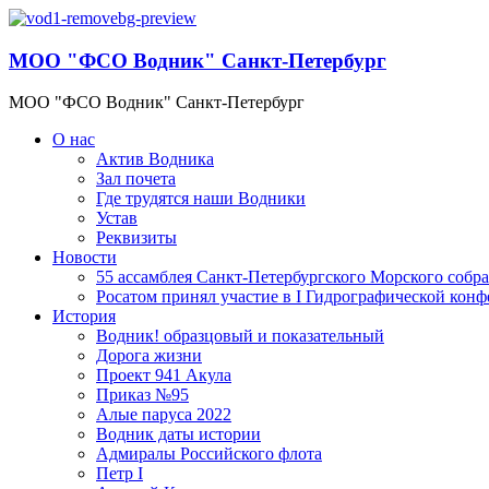
МОО "ФСО Водник" Санкт-Петербург
МОО "ФСО Водник" Санкт-Петербург
О нас
Актив Водника
Зал почета
Где трудятся наши Водники
Устав
Реквизиты
Новости
55 ассамблея Санкт-Петербургского Морского собр
Росатом принял участие в I Гидрографической кон
История
Водник! образцовый и показательный
Дорога жизни
Проект 941 Акула
Приказ №95
Алые паруса 2022
Водник даты истории
Адмиралы Российского флота
Петр I