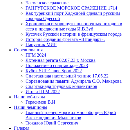
Чесменское сражение
ГАНГУТСКОЕ МОРСКОЕ СРАЖЕНИЕ 1714
Как турецкий порт Хаджибей сделали русским
городом Одессой
Хронология и маршруты шлюпочных походов в
ссср в предвоенные годы И.В.Зуб
Кусочек Русской истории в французском городе
История создания фрегата «Штандарт».
Парусник МИР
Соревнования
ПГМ 2024
Яхтенная регата 02.07.23 г. Москва
Положение о спартакиаде 2023
Кубок SUP Canoe Sport 2022
Спартакиада настольный теннис 17.05.22
Соревнования памяти Адмирала С.О. Макарова
Спартакиада трудовых коллективов
Итоги ПГМ 2022
Наши юбиляры
Герасимов В.И.
Наши чемпионы
Главный тренер морских многоборцев Юрий
Александрович Мыльников
Тюкалов Юрий Сергеевич
Галерея