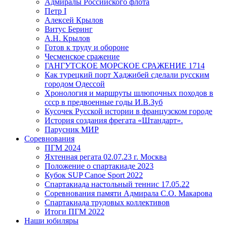
Адмиралы Российского флота
Петр I
Алексей Крылов
Витус Беринг
А.Н. Крылов
Готов к труду и обороне
Чесменское сражение
ГАНГУТСКОЕ МОРСКОЕ СРАЖЕНИЕ 1714
Как турецкий порт Хаджибей сделали русским
городом Одессой
Хронология и маршруты шлюпочных походов в
ссср в предвоенные годы И.В.Зуб
Кусочек Русской истории в французском городе
История создания фрегата «Штандарт».
Парусник МИР
Соревнования
ПГМ 2024
Яхтенная регата 02.07.23 г. Москва
Положение о спартакиаде 2023
Кубок SUP Canoe Sport 2022
Спартакиада настольный теннис 17.05.22
Соревнования памяти Адмирала С.О. Макарова
Спартакиада трудовых коллективов
Итоги ПГМ 2022
Наши юбиляры