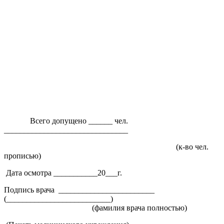
Всего допущено ______ чел.
_______________________________
(к-во чел.
прописью)
Дата осмотра ___________20___г.
Подпись врача ________________________
(________________________
(фамилия врача полностью)