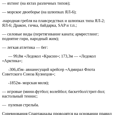
— яхтинг (на яхтах различных типов);
— морское двоеборье (на шлюпках ЯЛ-6);
-народная гребля на плавсредствах и шлюпках типа ЯЛ-2;
ЯЛ-6; Дракон, гичка, байдарка, SAP и т.п.;
— силовые виды (перетягивание каната; армрестлинг;
поднятие гири, народный жим);
— легкая атлетика — бег:
— 99,8м «Ледокол «Красин»; 173,3м — «Ледокол
«Арктика»;
-306,45м- авианесущий крейсер «Адмирал Флота
Советского Союза Кузнецов»;
-1852м- морская миля);
— игровые (мини-футбол; волейбол; баскетбол/стрит-бол;
настольный теннис;
— пулевая стрельба.
Соревнования Спартакиады проводятся на основании правил