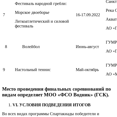
Санкт
Фестиваль народной гребли:
Река 
Морское двоеборье
7
16-17.09.2022
Акват
Легкоатлетический и силовой
фестиваль
АО «П
ГУМРФ
8
Волейбол
Июнь-август
АО «П
ГУМРФ
9
Настольный теннис
Май-октябрь
АО «М
Место проведения финальных соревнований по
видам определяет МОО «ФСО Водник» (ГСК).
VI
. УСЛОВИЯ ПОДВЕДЕНИЯ ИТОГОВ
Во всех видах программы Спартакиады победители и