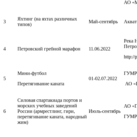
АО «М
Яхтинг (на яхтах различных
3
Май-сентябрь
Акват
типов)
Река 
Петро
4
Петровский гребной марафон
11.06.2022
http:/
Мини-футбол
ГУМРФ
5
01-02.07.2022
Перетягивание каната
АО «П
Силовая спартакиада портов и
морских учебных заведений
АО «П
6
России (армрестлинг, гири,
Июль-сентябрь
ГУМРФ
перетягивание каната, народный
жим)