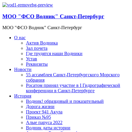
МОО "ФСО Водник" Санкт-Петербург
МОО "ФСО Водник" Санкт-Петербург
О нас
Актив Водника
Зал почета
Где трудятся наши Водники
Устав
Реквизиты
Новости
55 ассамблея Санкт-Петербургского Морского
собрания
Росатом принял участие в I Гидрографической
конференции в Санкт-Петербурге
История
Водник! образцовый и показательный
Дорога жизни
Проект 941 Акула
Приказ №95
Алые паруса 2022
Водник даты истории