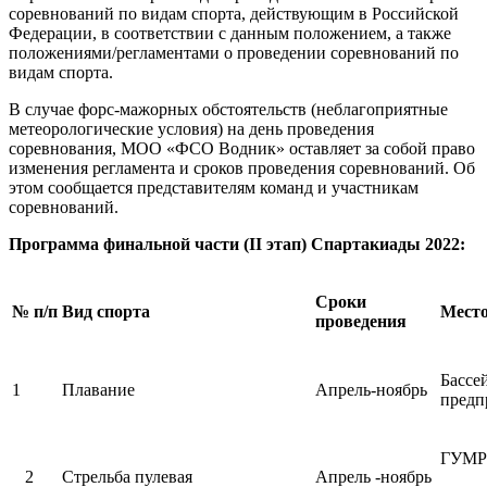
соревнований по видам спорта, действующим в Российской
Федерации, в соответствии с данным положением, а также
положениями/регламентами о проведении соревнований по
видам спорта.
В случае форс-мажорных обстоятельств (неблагоприятные
метеорологические условия) на день проведения
соревнования, МОО «ФСО Водник» оставляет за собой право
изменения регламента и сроков проведения соревнований. Об
этом сообщается представителям команд и участникам
соревнований.
Программа финальной части (
II
этап) Спартакиады 2022:
Сроки
№ п/п
Вид спорта
Место
проведения
Бассе
1
Плавание
Апрель-ноябрь
предп
ГУМРФ
2
Стрельба пулевая
Апрель -ноябрь