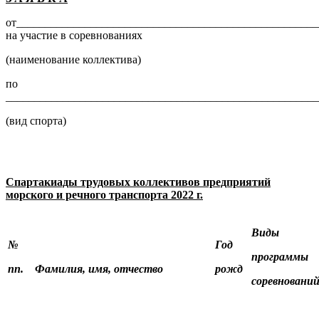
от_____________________________________________________
на участие в соревнованиях
(наименование коллектива)
по
______________________________________________________
(вид спорта)
«_
Спартакиады трудовых коллективов предприятий
морского и речного транспорта 2022 г.
Виды
№
Год
программы
пп.
Фамилия, имя, отчество
рожд
соревновани