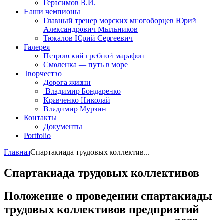
Герасимов В.И.
Наши чемпионы
Главный тренер морских многоборцев Юрий
Александрович Мыльников
Тюкалов Юрий Сергеевич
Галерея
Петровский гребной марафон
Смоленка — путь в море
Творчество
Дорога жизни
Владимир Бондаренко
Кравченко Николай
Владимир Мурзин
Контакты
Документы
Portfolio
Главная
Спартакиада трудовых коллектив...
Спартакиада трудовых коллективов
Положение о проведении спартакиады
трудовых коллективов предприятий