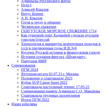
Адмиралы Российского флота
Петр I
Алексей Крылов
Витус Беринг
А.Н. Крылов
Готов к труду и обороне
Чесменское сражение
ГАНГУТСКОЕ МОРСКОЕ СРАЖЕНИЕ 1714
Как турецкий порт Хаджибей сделали русским
городом Одессой
Хронология и маршруты шлюпочных походов в
ссср в предвоенные годы И.В.Зуб
Кусочек Русской истории в французском городе
История создания фрегата «Штандарт».
Парусник МИР
Соревнования
ПГМ 2024
Яхтенная регата 02.07.23 г. Москва
Положение о спартакиаде 2023
Кубок SUP Canoe Sport 2022
Спартакиада настольный теннис 17.05.22
Соревнования памяти Адмирала С.О. Макарова
Спартакиада трудовых коллективов
Итоги ПГМ 2022
Наши юбиляры