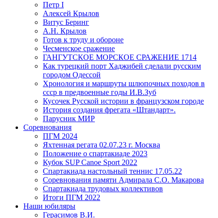
Петр I
Алексей Крылов
Витус Беринг
А.Н. Крылов
Готов к труду и обороне
Чесменское сражение
ГАНГУТСКОЕ МОРСКОЕ СРАЖЕНИЕ 1714
Как турецкий порт Хаджибей сделали русским
городом Одессой
Хронология и маршруты шлюпочных походов в
ссср в предвоенные годы И.В.Зуб
Кусочек Русской истории в французском городе
История создания фрегата «Штандарт».
Парусник МИР
Соревнования
ПГМ 2024
Яхтенная регата 02.07.23 г. Москва
Положение о спартакиаде 2023
Кубок SUP Canoe Sport 2022
Спартакиада настольный теннис 17.05.22
Соревнования памяти Адмирала С.О. Макарова
Спартакиада трудовых коллективов
Итоги ПГМ 2022
Наши юбиляры
Герасимов В.И.