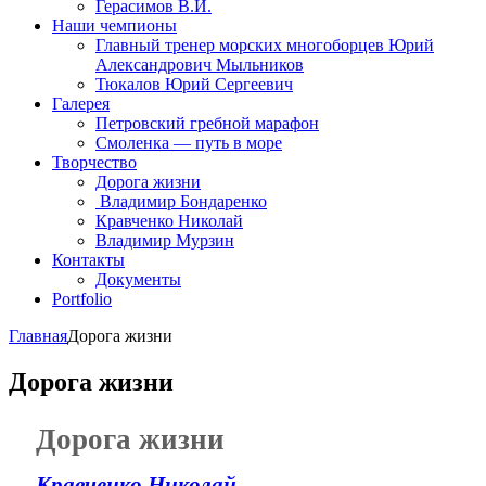
Герасимов В.И.
Наши чемпионы
Главный тренер морских многоборцев Юрий
Александрович Мыльников
Тюкалов Юрий Сергеевич
Галерея
Петровский гребной марафон
Смоленка — путь в море
Творчество
Дорога жизни
Владимир Бондаренко
Кравченко Николай
Владимир Мурзин
Контакты
Документы
Portfolio
Главная
Дорога жизни
Дорога жизни
Дорога жизни
Кравченко Николай