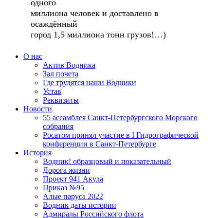
одного
миллиона человек и доставлено в
осаждённый
город 1,5 миллиона тонн грузов!…)
О нас
Актив Водника
Зал почета
Где трудятся наши Водники
Устав
Реквизиты
Новости
55 ассамблея Санкт-Петербургского Морского
собрания
Росатом принял участие в I Гидрографической
конференции в Санкт-Петербурге
История
Водник! образцовый и показательный
Дорога жизни
Проект 941 Акула
Приказ №95
Алые паруса 2022
Водник даты истории
Адмиралы Российского флота