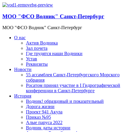
МОО "ФСО Водник" Санкт-Петербург
МОО "ФСО Водник" Санкт-Петербург
О нас
Актив Водника
Зал почета
Где трудятся наши Водники
Устав
Реквизиты
Новости
55 ассамблея Санкт-Петербургского Морского
собрания
Росатом принял участие в I Гидрографической
конференции в Санкт-Петербурге
История
Водник! образцовый и показательный
Дорога жизни
Проект 941 Акула
Приказ №95
Алые паруса 2022
Водник даты истории