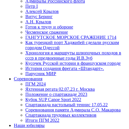
Адмиралы Российского флота
Петр I
Алексей Крылов
Витус Беринг
А.Н. Крылов
Готов к труду и обороне
Чесменское сражение
ГАНГУТСКОЕ МОРСКОЕ СРАЖЕНИЕ 1714
Как турецкий порт Хаджибей сделали русским
городом Одессой
Хронология и маршруты шлюпочных походов в
ссср в предвоенные годы И.В.Зуб
Кусочек Русской истории в французском городе
История создания фрегата «Штандарт».
Парусник МИР
Соревнования
ПГМ 2024
Яхтенная регата 02.07.23 г. Москва
Положение о спартакиаде 2023
Кубок SUP Canoe Sport 2022
Спартакиада настольный теннис 17.05.22
Соревнования памяти Адмирала С.О. Макарова
Спартакиада трудовых коллективов
Итоги ПГМ 2022
Наши юбиляры