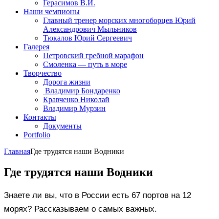
Герасимов В.И.
Наши чемпионы
Главный тренер морских многоборцев Юрий
Александрович Мыльников
Тюкалов Юрий Сергеевич
Галерея
Петровский гребной марафон
Смоленка — путь в море
Творчество
Дорога жизни
Владимир Бондаренко
Кравченко Николай
Владимир Мурзин
Контакты
Документы
Portfolio
Главная
Где трудятся наши Водники
Где трудятся наши Водники
Знаете ли вы, что в России есть 67 портов на 12
морях? Рассказываем о самых важных.