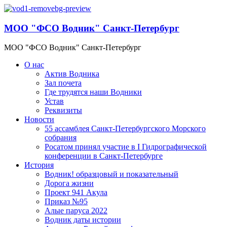
МОО "ФСО Водник" Санкт-Петербург
МОО "ФСО Водник" Санкт-Петербург
О нас
Актив Водника
Зал почета
Где трудятся наши Водники
Устав
Реквизиты
Новости
55 ассамблея Санкт-Петербургского Морского
собрания
Росатом принял участие в I Гидрографической
конференции в Санкт-Петербурге
История
Водник! образцовый и показательный
Дорога жизни
Проект 941 Акула
Приказ №95
Алые паруса 2022
Водник даты истории