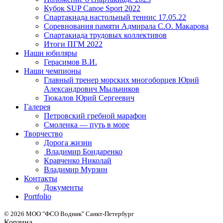
Кубок SUP Canoe Sport 2022
Спартакиада настольный теннис 17.05.22
Соревнования памяти Адмирала С.О. Макарова
Спартакиада трудовых коллективов
Итоги ПГМ 2022
Наши юбиляры
Герасимов В.И.
Наши чемпионы
Главный тренер морских многоборцев Юрий
Александрович Мыльников
Тюкалов Юрий Сергеевич
Галерея
Петровский гребной марафон
Смоленка — путь в море
Творчество
Дорога жизни
Владимир Бондаренко
Кравченко Николай
Владимир Мурзин
Контакты
Документы
Portfolio
© 2026 МОО "ФСО Водник" Санкт-Петербург
Корзина