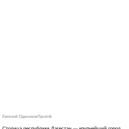
Евгений Одиноков/Sputnik
Столица республики Дагестан — крупнейший город