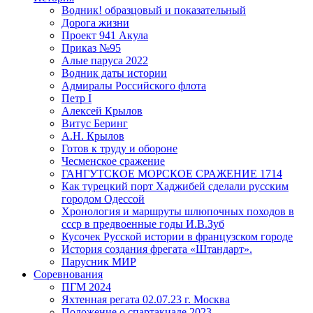
Водник! образцовый и показательный
Дорога жизни
Проект 941 Акула
Приказ №95
Алые паруса 2022
Водник даты истории
Адмиралы Российского флота
Петр I
Алексей Крылов
Витус Беринг
А.Н. Крылов
Готов к труду и обороне
Чесменское сражение
ГАНГУТСКОЕ МОРСКОЕ СРАЖЕНИЕ 1714
Как турецкий порт Хаджибей сделали русским
городом Одессой
Хронология и маршруты шлюпочных походов в
ссср в предвоенные годы И.В.Зуб
Кусочек Русской истории в французском городе
История создания фрегата «Штандарт».
Парусник МИР
Соревнования
ПГМ 2024
Яхтенная регата 02.07.23 г. Москва
Положение о спартакиаде 2023