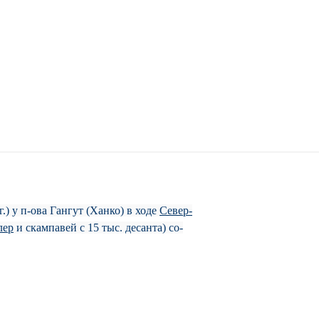
.) у п-ова Ган­гут (Хан­ко) в хо­де
Се­вер­
­лер
и скам­па­вей с 15 тыс. де­сан­та) со­
­ле­ния рос. гар­ни­зо­на в Або (Тур­ку).
в) под ко­манд. ви­це-адм. Г. Ват­ран­га,
ре­бро­сить часть сил в шхер­ный рай­он
про­ры­ва осн. сил рос. фло­та. 23 ию­ля (3
ше­ек по­лу­ост­ро­ва (2,5 км). Об­на­ру­жив