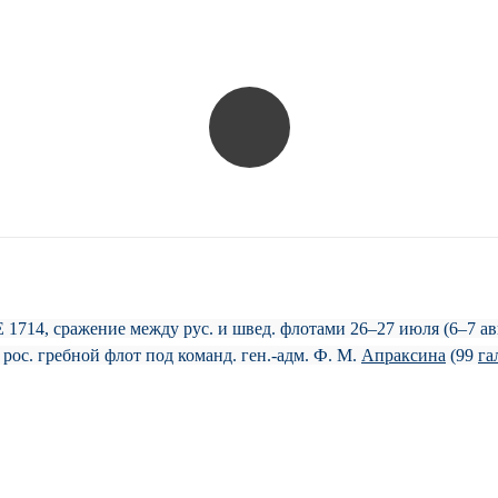
1714,
сра­же­ние ме­ж­ду рус. и швед. фло­та­ми 26–27 ию­ля (6–7 авг
4 рос. греб­ной флот под ко­манд. ген.-адм. Ф. М.
Ап­рак­си­на
(99
га
лью про­рвать­ся к Або-Аланд­ским шхе­рам и вы­са­дить вой­ска для уси
вед. флот (15 ли­ней­ных ко­раб­лей, 3 фре­га­та и от­ряд греб­ных су­до
 у юго-зап. око­неч­но­сти по­лу­остро­ва.
Пётр І
при­нял ре­ше­ние пе­
га­лер в ты­лу про­тив­ни­ка долж­ны бы­ли от­влечь его вни­ма­ние от 
ки (де­рев. на­сти­ла) для пе­ре­бро­ски по ней га­лер че­рез уз­кий пе­ре­