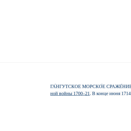
ГА́НГУТСКОЕ МОРСКО́Е СРАЖЕ́НИЕ 
ной вой­ны 1700–21
. В кон­це ию­ня 171
сре­до­то­чил­ся в бух­те Твер­мин­не с це­
Дей­ст­ви­ям рос. фло­та пре­пят­ст­во­вал ш
за­няв­ший по­зи­цию на Ган­гут­ском плё­се
сев. п-ова Ган­гут, вне­зап­ные дей­ст­вия 
авг.) на­ча­лось строи­тель­ст­во пе­ре­во­ло­