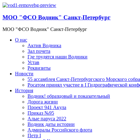
МОО "ФСО Водник" Санкт-Петербург
МОО "ФСО Водник" Санкт-Петербург
О нас
Актив Водника
Зал почета
Где трудятся наши Водники
Устав
Реквизиты
Новости
55 ассамблея Санкт-Петербургского Морского собр
Росатом принял участие в I Гидрографической кон
История
Водник! образцовый и показательный
Дорога жизни
Проект 941 Акула
Приказ №95
Алые паруса 2022
Водник даты истории
Адмиралы Российского флота
Петр I