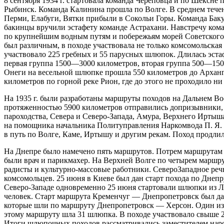
8 сентября 1934 г. стартовала команда Череповца и по Шексн
Рыбинск. Команда Калинина прошла по Волге. В среднем тече
Перми, Елабуги, Вятки прибыли в Сокольи Горы. Команда Баку,
бакинцы вручили эстафету команде Астрахани. Навстречу кома
по крупнейшим водным путям и побережьям морей Советского 
был различным, в походе участвовала не только комсомольская 
участвовало 225 гребных и 55 парусных шлюпок. Длилась эстаф
первая группа 1500—3000 километров, вторая группа 500—1500
Онеги на весельной шлюпке прошла 550 километров до Арханг
километров по горной реке Рион, где до этого не проходило н
На 1935 г. были разработаны маршруты походов на Дальнем Вос
протяженностью 5900 километров отправились допризывники, 
пароходства, Севера и Северо-Запада, Амура, Верхнего Ирт
на помощника начальника Политуправления Наркомвода П. Я. 
в путь по Волге, Каме, Иртышу и другим рекам. Поход продли
На Днепре было намечено пять маршрутов. Потрем маршрутам
были врач и парикмахер. На Верхней Волге по четырем маршр
радисты и культурно-массовые работники. СевероЗападное реч
комсомольцев. 25 июня в Киеве был дан старт похода по Днеп
Северо-Западе одновременно 25 июня стартовали шлюпки из Ле
человек. Старт маршрута Кременчуг — Днепропетровск был дан
которые шли по маршруту Днепропетровск — Херсон. Один из 
этому маршруту шла 31 шлюпка. В походе участвовало свыше 2
Итоги шлюпочных походов рассматривались заместителем народ