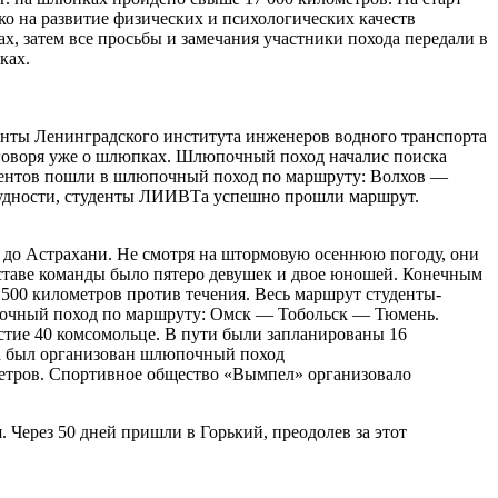
ко на развитие физических и психологических качеств
, затем все просьбы и замечания участники похода передали в
ках.
енты Ленинградского института инженеров водного транспорта
 говоря уже о шлюпках. Шлюпочный поход началис поиска
удентов пошли в шлюпочный поход по маршруту: Волхов —
удности, студенты ЛИИВТа успешно прошли маршрут.
д до Астрахани. Не смотря на штормовую осеннюю погоду, они
составе команды было пятеро девушек и двое юношей. Конечным
00 километров против течения. Весь маршрут студенты-
юпочный поход по маршруту: Омск — Тобольск — Тюмень.
стие 40 комсомольце. В пути были запланированы 16
на был организован шлюпочный поход
метров. Спортивное общество «Вымпел» организовало
 Через 50 дней пришли в Горький, преодолев за этот