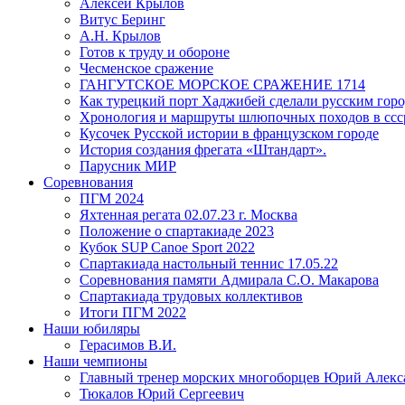
Алексей Крылов
Витус Беринг
А.Н. Крылов
Готов к труду и обороне
Чесменское сражение
ГАНГУТСКОЕ МОРСКОЕ СРАЖЕНИЕ 1714
Как турецкий порт Хаджибей сделали русским гор
Хронология и маршруты шлюпочных походов в ссср
Кусочек Русской истории в французском городе
История создания фрегата «Штандарт».
Парусник МИР
Соревнования
ПГМ 2024
Яхтенная регата 02.07.23 г. Москва
Положение о спартакиаде 2023
Кубок SUP Canoe Sport 2022
Спартакиада настольный теннис 17.05.22
Соревнования памяти Адмирала С.О. Макарова
Спартакиада трудовых коллективов
Итоги ПГМ 2022
Наши юбиляры
Герасимов В.И.
Наши чемпионы
Главный тренер морских многоборцев Юрий Алек
Тюкалов Юрий Сергеевич