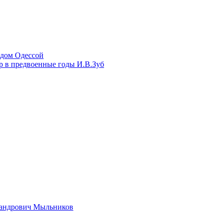
одом Одессой
 в предвоенные годы И.В.Зуб
сандрович Мыльников