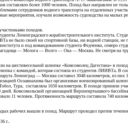
ков составляло более 1000 человек. Поход был направлен не толь
лемами сотрудников водного транспорта на отдаленных участках
ые мероприятия, изучали возможность судоходства на малых ре
участниками походов.
туденты Ленинградского кораблестроительного института. Студ
ИВТа не было своей ни спортивной базы, ни водной станции, не
института и под командованием студента Федченко, семеро ст
Чагодоща — Молога — Волго — Ока — Москва. Не смотря на тр
ышли на шестивесельной шлюпке «Комсомолец Дагестана» в похо
т шлюпка с командой, которая состояла из студентов ЛИИВТа. В 
рута Ленинград — Москва составил 3048 километров, из них 15
рганизацией Осоавиахима был организован военизированный шл
обол, Тура, составляла 1650 километров. В походе приняли уча
50 дней. Комсомольской организацией Верхнеиртышкого бассей
вало 11 человек. Протяженность маршрута составила 740 кило
лодых рабочих вышли в поход. Маршрут проходил против течения.
6 г..