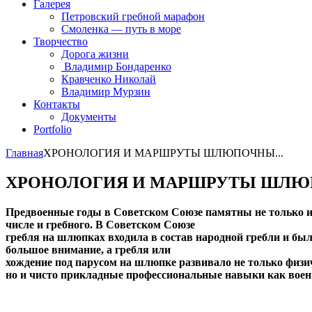
Галерея
Петровский гребной марафон
Смоленка — путь в море
Творчество
Дорога жизни
Владимир Бондаренко
Кравченко Николай
Владимир Мурзин
Контакты
Документы
Portfolio
Главная
ХРОНОЛОГИЯ И МАРШРУТЫ ШЛЮПОЧНЫ...
ХРОНОЛОГИЯ И МАРШРУТЫ ШЛЮПО
Предвоенные годы в Советском Союзе памятны не только ин
числе и гребного. В Советском Союзе
гребля на шлюпках входила в состав народной гребли и был
большое внимание, а гребля или
хождение под парусом на шлюпке развивало не только физич
но и чисто прикладные профессиональные навыки как военн