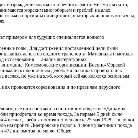
ит возрождение морского и речного флота. Не смотря на то,
занимаются морским многоборьем и греблей на ялах.
е только спортивных дисциплин, в которых используются ялы,
ях.
ат примером для будущих специалистов водного
оенные годы. Для достижения поставленной цели были
рикладных аспектов водного транспорта. Материалы и методы
од исследования — анализ литературных
ое внимание. Комсомольские организации, Военно-Морской
но занимались шлюпочным делом. На шлюпках проводились
а веслах, но уже на ял-6, который сейчас является основным
на них проводятся соревнования и по правилам парусного
еловек, все они состояли в спортивном обществе «Динамо».
ли приобретали во время похода. За первые 5 дней было
 4 веслах, гребцы постоянно менялись. 25 мая 1928 г. шлюпки
ло им пройти Днепровские пороги. 4 июня участники похода
 и 472 километра по морю. Общее