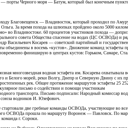
 — порты Черного моря — Батум, который был конечным пунктом
походу Благовещенск — Владивосток, который проходил по Амур
у Ольга. За время похода на шлюпках пройдено около 5000 килом
о» во Владивостоке. 60 процентов участников похода — допризы
ьного совета Общества спасение на водах (ЦС ОСВОДа) и ряд
ндр Васильевич Косарев — советский партийный и государственн
ы объединены в восемь «кустов». Движение команд эстафеты пр
одновременно финиширую в центрах кустов: Горьком, Самаре, Ста
союзная многозвездная водная эстафета им. Косарева охватывала
ого и Белого морей, реки Волгу, Днепр и Северную Двину с их
ростепенных рек. Общее протяжение маршрутов эстафеты 25 252
иркулярное письмо о содействии и помощи участникам
 водного транспорта. Письмо подписали: Народный комиссар во
 союза водников И. Юзефович.
е стартовали две гребные команды ОСВОДа, участвующие во все
го ОСВОДа прошла по маршруту Воронеж — Павловск. По мар
 команда г. Сороки.