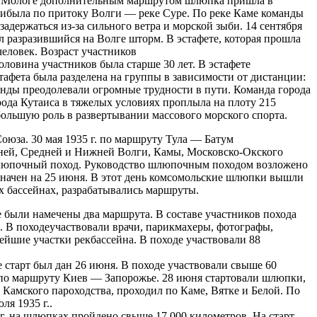
еке Мологе дополнительным маршрутом шлюпка пришла в
рибыла по притоку Волги — реке Суре. По реке Каме команды
адержаться из-за сильного ветра и морской зыби. 14 сентября
 разразившийся на Волге шторм. В эстафете, которая прошла
еловек. Возраст участников
оловина участников была старше 30 лет. В эстафете
тафета была разделена на группы в зависимости от дистанции:
анды преодолевали огромные трудности в пути. Команда города
да Кутаиса в тяжелых условиях проплыла на плоту 215
 большую роль в развертывании массового морского спорта.
оюза. 30 мая 1935 г. по маршруту Тула — Батум
ней, Средней и Нижней Волги, Камы, Московско-Окского
 шлюпочный поход. Руководство шлюпочным походом возложено
значен на 25 июня. В этот день комсомольские шлюпки вышли
х бассейнах, разрабатывались маршруты.
были намечены два маршрута. В составе участников похода
 В походеучаствовали врачи, парикмахеры, фотографы,
йшие участки рекбассейна. В походе участвовали 88
старт был дан 26 июня. В походе участвовали свыше 60
 по маршруту Киев — Запорожье. 28 июня стартовали шлюпки,
амского пароходства, проходил по Каме, Вятке и Белой. По
я 1935 г..
г. на шлюпках пройдено свыше 17 000 километров. На старт