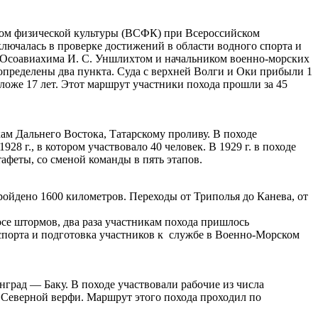
етом физической культуры (ВСФК) при Всероссийском
ючалась в проверке достижений в области водного спорта и
 Осоавиахима И. С. Уншлихтом и начальником военно-морских
определены два пункта. Суда с верхней Волги и Оки прибыли 1
оже 17 лет. Этот маршрут участники похода прошли за 45
ам Дальнего Востока, Татарскому проливу. В походе
28 г., в котором участвовало 40 человек. В 1929 г. в походе
афеты, со сменой команды в пять этапов.
пройдено 1600 километров. Переходы от Триполья до Канева, от
се штормов, два раза участникам похода пришлось
в спорта и подготовка участников к службе в Военно-Морском
град — Баку. В походе участвовали рабочие из числа
 Северной верфи. Маршрут этого похода проходил по