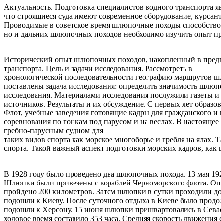
Актуальность. Подготовка специалистов водного транспорта явл
что строящиеся суда имеют современное оборудование, курсан
Проводимые в советское время шлюпочные походы способствова
но и дальних шлюпочных походов необходимо изучить опыт пр
Исторический опыт шлюпочных походов, накопленный в предво
транспорта. Цель и задачи исследования. Рассмотреть в
хронологической последовательности географию маршрутов шл
поставлены задача исследования: определить значимость шлюп
исследования. Материалами исследования послужили газеты и
источников. Результаты и их обсуждение. С первых лет образ
Флот, учебные заведения готовящие кадры для гражданского 
соревнования по гонкам под парусом и на веслах. В настоящее 
гребно-парусным судном для
таких видов спорта как морское многоборье и гребля на ялах. 
спорта. Такой важный аспект подготовки морских кадров, как
В 1928 году было проведено два шлюпочных похода. 13 мая 19
Шлюпки были привезены с кораблей Черноморского флота. Опыт
пройдено 200 километров. Затем шлюпки в сутки проходили до 
подошли к Киеву. После суточного отдыха в Киеве было прод
подошли к Херсону. 15 июня шлюпки пришвартовались в Севаст
ходовое время составило 353 часа. Средняя скорость движения с