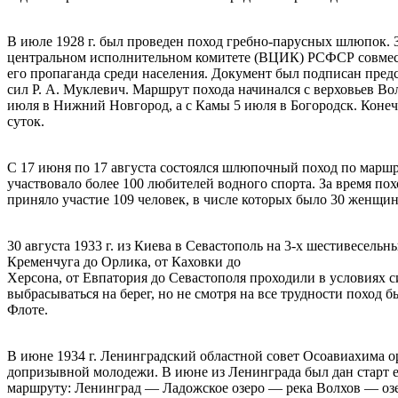
В июле 1928 г. был проведен поход гребно-парусных шлюпок.
центральном исполнительном комитете (ВЦИК) РСФСР совместн
его пропаганда среди населения. Документ был подписан пре
сил Р. А. Муклевич. Маршрут похода начинался с верховьев В
июля в Нижний Новгород, а с Камы 5 июля в Богородск. Конеч
суток.
С 17 июня по 17 августа состоялся шлюпочный поход по маршр
участвовало более 100 любителей водного спорта. За время похо
приняло участие 109 человек, в числе которых было 30 женщин
30 августа 1933 г. из Киева в Севастополь на 3-х шестивесель
Кременчуга до Орлика, от Каховки до
Херсона, от Евпатория до Севастополя проходили в условиях 
выбрасываться на берег, но не смотря на все трудности поход
Флоте.
В июне 1934 г. Ленинградский областной совет Осоавиахима о
допризывной молодежи. В июне из Ленинграда был дан старт 
маршруту: Ленинград — Ладожское озеро — река Волхов — оз