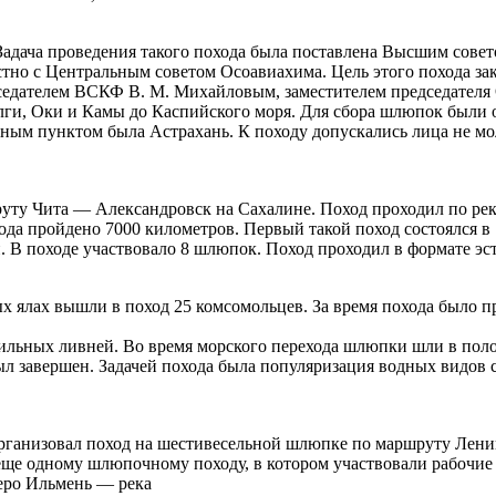
 Задача проведения такого похода была поставлена Высшим сов
о с Центральным советом Осоавиахима. Цель этого похода закл
дседателем ВСКФ В. М. Михайловым, заместителем председателя
олги, Оки и Камы до Каспийского моря. Для сбора шлюпок были 
ным пунктом была Астрахань. К походу допускались лица не мол
уту Чита — Александровск на Сахалине. Поход проходил по рек
да пройдено 7000 километров. Первый такой поход состоялся в 19
. В походе участвовало 8 шлюпок. Поход проходил в формате эст
ных ялах вышли в поход 25 комсомольцев. За время похода было 
сильных ливней. Во время морского перехода шлюпки шли в поло
 был завершен. Задачей похода была популяризация водных видо
рганизовал поход на шестивесельной шлюпке по маршруту Ленин
еще одному шлюпочному походу, в котором участвовали рабочие
еро Ильмень — река