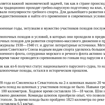
яется важной экономической задачей, так как в стране происход
ты традиционно проходят гребно-парусную подготовку на ялах, 
ли популярности гребного спорта. Для дальнейшего развития н
едшественников и найти его применение в современных услови
енные годы, энтузиазм и мужество участников походов послуж
юпочных походов и условий, в которых они проходили в предв
очных походов для развития спортивно-массового движения и п
 журналы 1930—1940 гг. и другие литературные источники. Мет
ования Советского Союза водным видам спорта уделялось больш
и военного флота, сотрудники морского и речного флота актив
время также проводятся соревнования по гонкам под парусом и н
Так как ял-6 получил статус национального парусного судна, то 
 шлюпочные походы, остался в историческом прошлом.
28 года из Смоленска в Севастополь на 2-х шлюпках вышло 20 ч
а поход на шлюпках у участников похода не было. Навыки греб
100 километров. Ходовое время составляло 16—18 часов. Шли на
олжено движение. Команды шлюпок приобрели опыт, что позволи
ополе. За время похода было пройдено 1823 километра по реке
оставляла 6,5 км/час.