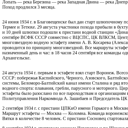
Лопать — река Березина — река Западная Двина — река Днепр
Поход продлился 3 месяца.
24 июня 1934 г. в Благовещенске был дан старт шлюпочному 
Термее и Тетюхе. 29 августа участники похода прибыли в бухт
и 10 дней шлюпки подошли к пристани водной станции «Динам
сентябре ВСФК СССР совместно с ВЦСПС, ЦК ВЛКСМ, Централ
многозвездную водную эстафету имени А. В. Косарева (Алекса
проводится по принципу многозвездной. Все маршруты эстафет
назначенный день и час: в 18 часов 24 сентября все команды 
Архангельске.
24 августа 1934 г. первым в эстафете взял старт Воронеж. Все
СССР: побережья Каспийского, Черного, Азовского, Балтийск
системы, Беломоро-Балтийский канал имени Сталина и ряд вто
водного спорта: плавания, гребли, парусного и моторного. Ц
эстафеты было разослано по все пароходствам и организациям
Политуправления Наркомвода А. Зашибаев и Председатель ЦК
2 сентября 1934 г. с пристани ЦПКиО имени Горького в Москв
Маршрут эстафеты — Москва — Коломна. Команда воронежско
Вятки в количестве 8 человек. С пристани Сосновец стартовала