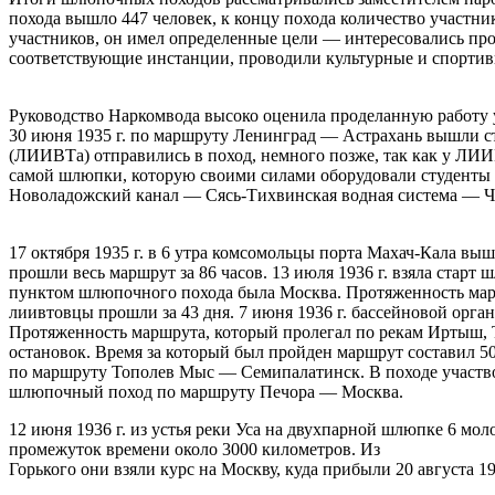
похода вышло 447 человек, к концу похода количество участни
участников, он имел определенные цели — интересовались проб
соответствующие инстанции, проводили культурные и спортивн
Руководство Наркомвода высоко оценила проделанную работу 
30 июня 1935 г. по маршруту Ленинград — Астрахань вышли с
(ЛИИВТа) отправились в поход, немного позже, так как у ЛИ
самой шлюпки, которую своими силами оборудовали студенты 
Новоладожский канал — Сясь-Тихвинская водная система — 
17 октября 1935 г. в 6 утра комсомольцы порта Махач-Кала в
прошли весь маршрут за 86 часов. 13 июля 1936 г. взяла стар
пунктом шлюпочного похода была Москва. Протяженность марш
лиивтовцы прошли за 43 дня. 7 июня 1936 г. бассейновой о
Протяженность маршрута, который пролегал по рекам Иртыш, Т
остановок. Время за который был пройден маршрут составил 
по маршруту Тополев Мыс — Семипалатинск. В походе участво
шлюпочный поход по маршруту Печора — Москва.
12 июня 1936 г. из устья реки Уса на двухпарной шлюпке 6 мо
промежуток времени около 3000 километров. Из
Горького они взяли курс на Москву, куда прибыли 20 августа 193