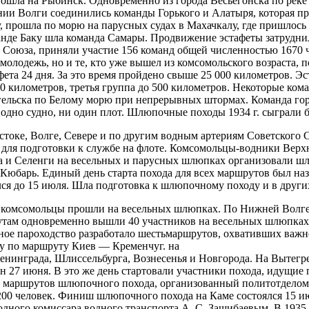
е пошла на Рыбинск. Одновременно из города Весьегонска по р
нии Волги соединились команды Горького и Алатыря, которая п
 прошла по морю на парусных судах в Махачкалу, где пришлось з
нде Баку шла команда Самары. Продвижение эстафеты затруднил
Союза, приняли участие 156 команд общей численностью 1670 ч
молодежь, но и те, кто уже вышел из комсомольского возраста, п
ета 24 дня. За это время пройдено свыше 25 000 километров. Эс
 километров, третья группа до 500 километров. Некоторые ком
ельска по Белому морю при непрерывных штормах. Команда горо
и одно судно, ни один плот. Шлюпочные походы 1934 г. сыграли
токе, Волге, Севере и по другим водным артериям Советского С
для подготовки к службе на флоте. Комсомольцы-водники Верх
ыша и Селенги на весельных и парусных шлюпках организовали
Кюбарь. Единый день старта похода для всех маршрутов был на
лся до 15 июля. Шла подготовка к шлюпочному походу и в други
 комсомольцы прошли на весельных шлюпках. По Нижней Волге 
утам одновременно вышли 40 участников на весельных шлюпках.
ное пароходство разработало шестьмаршрутов, охвативших важне
ру по маршруту Киев — Кременчуг. на
нинграда, Шлиссельбурга, Вознесенья и Новгорода. На Вытегре 
 27 июня. В это же день стартовали участники похода, идущие
маршрутов шлюпочного похода, организованный политотделом К
00 человек. Финиш шлюпочного похода на Каме состоялся 15 июл
ного комиссара водного транспорта А. С. Зашибаевым. В 1935 