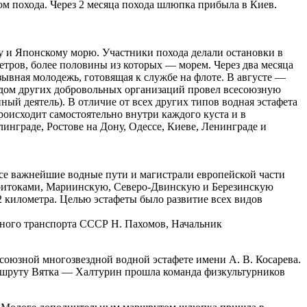
 похода. Через 2 месяца похода шлюпка прибыла в Киев.
у и Японскому морю. Участники похода делали остановки в
етров, более половины из которых — морем. Через два месяца
вная молодежь, готовящая к службе на флоте. В августе —
ом других добровольных организаций провел всесоюзную
ый деятель). В отличие от всех других типов водная эстафета
оисходит самостоятельно внутри каждого куста и в
линграде, Ростове на Дону, Одессе, Киеве, Ленинграде и
 все важнейшие водные пути и магистрали европейской части
 притоками, Мариинскую, Северо-Двинскую и Березинскую
 километра. Целью эстафеты было развитие всех видов
дного транспорта СССР Н. Пахомов, Начальник
союзной многозвездной водной эстафете имени А. В. Косарева.
шруту Вятка — Халтурин прошла команда физкультурников